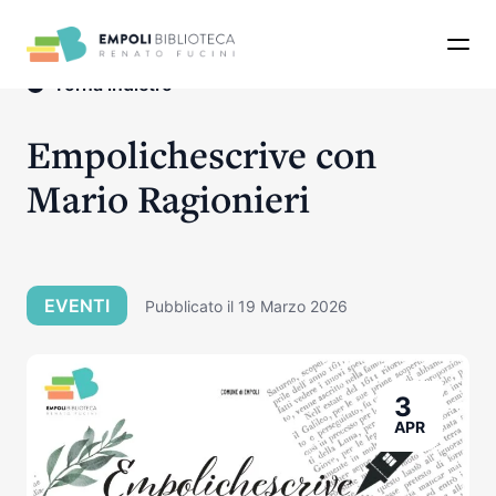
Apri 
Torna indietro
Empolichescrive con
Mario Ragionieri
EVENTI
Pubblicato il 19 Marzo 2026
3
APR