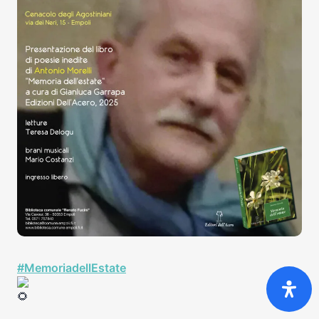
#MemoriadellEstate