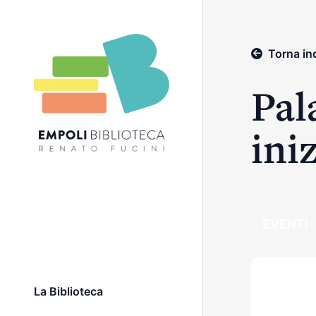
Torna in
Pal
ini
EVENTI
a
a
La Biblioteca