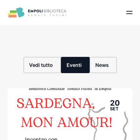
Home
>
Eventi
Apri 
Eventi
Vedi tutto
Eventi
News
20
SET