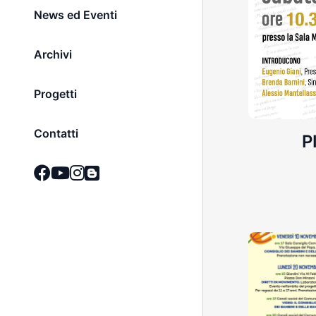
News ed Eventi
Archivi
Progetti
Contatti
i speciali
P