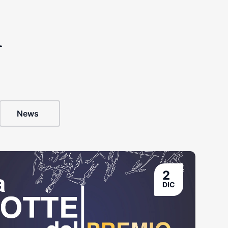
i
News
2
DIC